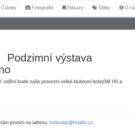
Články
Fotografie
Odkazy
Štítky
O ná
Podzimní výstava
rno
K vidění bude naše provozní velké klubovní kolejiště H0 a
 nám prosím na adresu:
kalendar@hradlo.cz
.