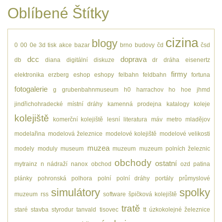
Oblíbené Štítky
cizina
blogy
0
00
0e
3d tisk
akce
bazar
brno
budovy
čd
čsd
dcc
doprava
db
diana
digitální
diskuze
dr
dráha
eisenertz
firmy
elektronika
erzberg
eshop
eshopy
felbahn
feldbahn
fortuna
fotogalerie
g
grubenbahnmuseum
h0
harrachov
ho
hoe
jhmd
jindřichohradecké místní dráhy
kamenná prodejna
katalogy
koleje
kolejiště
komerční kolejiště
lesní
literatura
máv
metro
mladějov
modelařina
modelová železnice
modelové kolejiště
modelové velikosti
muzea
modely
moduly
museum
muzeum
muzeum polních železnic
obchody
ostatní
mytrainz
n
nádraží
nanox
obchod
ozd
patina
plánky
pohronská polhora
polní
polní dráhy
portály
průmyslové
simulátory
spolky
muzeum
rss
software
špičková kolejiště
tratě
staré
stavba
styrodur
tanvald
tisovec
tt
úzkokolejné železnice