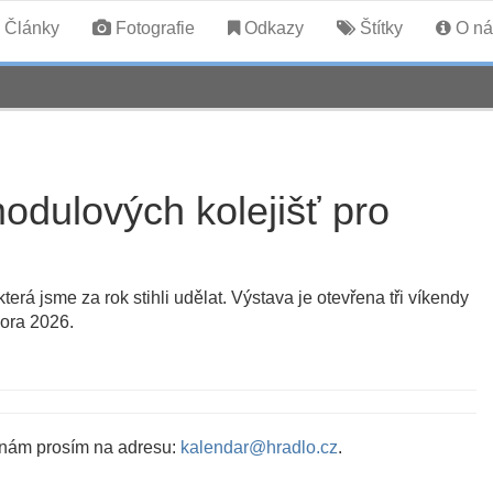
Články
Fotografie
Odkazy
Štítky
O ná
odulových kolejišť pro
erá jsme za rok stihli udělat. Výstava je otevřena tři víkendy
nora 2026.
 nám prosím na adresu:
kalendar@hradlo.cz
.