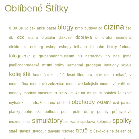
Oblíbené Štítky
cizina
blogy
0
00
0e
3d tisk
akce
bazar
brno
budovy
čd
čsd
dcc
doprava
db
diana
digitální
diskuze
dr
dráha
eisenertz
firmy
elektronika
erzberg
eshop
eshopy
felbahn
feldbahn
fortuna
fotogalerie
g
grubenbahnmuseum
h0
harrachov
ho
hoe
jhmd
jindřichohradecké místní dráhy
kamenná prodejna
katalogy
koleje
kolejiště
komerční kolejiště
lesní
literatura
máv
metro
mladějov
modelařina
modelová železnice
modelové kolejiště
modelové velikosti
muzea
modely
moduly
museum
muzeum
muzeum polních železnic
obchody
ostatní
mytrainz
n
nádraží
nanox
obchod
ozd
patina
plánky
pohronská polhora
polní
polní dráhy
portály
průmyslové
simulátory
spolky
muzeum
rss
software
špičková kolejiště
tratě
staré
stavba
styrodur
tanvald
tisovec
tt
úzkokolejné železnice