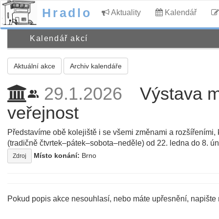
Hradlo
Aktuality
Kalendář
Kalendář akcí
Aktuální akce
Archiv kalendáře
29.1.2026
Výstava m
people_alt
veřejnost
Představíme obě kolejiště i se všemi změnami a rozšířeními, kt
(tradičně čtvrtek–pátek–sobota–neděle) od 22. ledna do 8. ú
Místo konání:
Brno
Zdroj
Pokud popis akce nesouhlasí, nebo máte upřesnění, napište