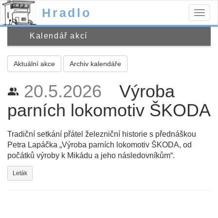
Hradlo
Togg
navig
Kalendář akcí
Aktuální akce
Archiv kalendáře
20.5.2026
Výroba
people_alt
parních lokomotiv ŠKODA
Tradiční setkání přátel železniční historie s přednáškou
Petra Lapáčka „Výroba parních lokomotiv ŠKODA, od
počátků výroby k Mikádu a jeho následovníkům“.
Leták