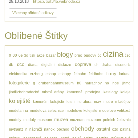
29.10.2018
https://trat345.webnode.cz
Všechny přidané odkazy
Oblíbené Štítky
cizina
blogy
0
00
0e
3d tisk
akce
bazar
brno
budovy
čd
čsd
dcc
doprava
db
diana
digitální
diskuze
dr
dráha
eisenertz
firmy
elektronika
erzberg
eshop
eshopy
felbahn
feldbahn
fortuna
fotogalerie
g
grubenbahnmuseum
h0
harrachov
ho
hoe
jhmd
jindřichohradecké místní dráhy
kamenná prodejna
katalogy
koleje
kolejiště
komerční kolejiště
lesní
literatura
máv
metro
mladějov
modelařina
modelová železnice
modelové kolejiště
modelové velikosti
muzea
modely
moduly
museum
muzeum
muzeum polních železnic
obchody
ostatní
mytrainz
n
nádraží
nanox
obchod
ozd
patina