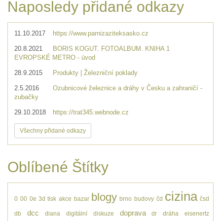
Naposledy přidané odkazy
11.10.2017
https://www.parnizaziteksasko.cz
20.8.2021
BORIS KOGUT. FOTOALBUM. KNIHA 1
EVROPSKÉ METRO - úvod
28.9.2015
Produkty | Železniční poklady
2.5.2016
Ozubnicové železnice a dráhy v Česku a zahraničí -
zubačky
29.10.2018
https://trat345.webnode.cz
Všechny přidané odkazy
Oblíbené Štítky
cizina
blogy
0
00
0e
3d tisk
akce
bazar
brno
budovy
čd
čsd
dcc
doprava
db
diana
digitální
diskuze
dr
dráha
eisenertz