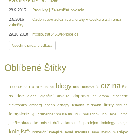
EVROPSKÉ METRO - úvod
28.9.2015
Produkty | Železniční poklady
2.5.2016
Ozubnicové železnice a dráhy v Česku a zahraničí -
zubačky
29.10.2018
https://trat345.webnode.cz
Všechny přidané odkazy
Oblíbené Štítky
cizina
blogy
0
00
0e
3d tisk
akce
bazar
brno
budovy
čd
čsd
dcc
doprava
db
diana
digitální
diskuze
dr
dráha
eisenertz
firmy
elektronika
erzberg
eshop
eshopy
felbahn
feldbahn
fortuna
fotogalerie
g
grubenbahnmuseum
h0
harrachov
ho
hoe
jhmd
jindřichohradecké místní dráhy
kamenná prodejna
katalogy
koleje
kolejiště
komerční kolejiště
lesní
literatura
máv
metro
mladějov