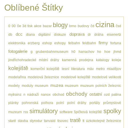
Oblíbené Štítky
cizina
blogy
0
00
0e
3d tisk
akce
bazar
brno
budovy
čd
čsd
dcc
doprava
db
diana
digitální
diskuze
dr
dráha
eisenertz
firmy
elektronika
erzberg
eshop
eshopy
felbahn
feldbahn
fortuna
fotogalerie
g
grubenbahnmuseum
h0
harrachov
ho
hoe
jhmd
jindřichohradecké místní dráhy
kamenná prodejna
katalogy
koleje
kolejiště
komerční kolejiště
lesní
literatura
máv
metro
mladějov
modelařina
modelová železnice
modelové kolejiště
modelové velikosti
muzea
modely
moduly
museum
muzeum
muzeum polních železnic
obchody
ostatní
mytrainz
n
nádraží
nanox
obchod
ozd
patina
plánky
pohronská polhora
polní
polní dráhy
portály
průmyslové
simulátory
spolky
muzeum
rss
software
špičková kolejiště
tratě
staré
stavba
styrodur
tanvald
tisovec
tt
úzkokolejné železnice