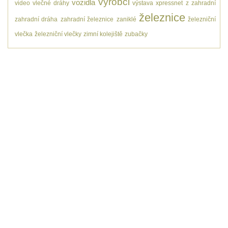
výrobci
vozidla
video
vlečné dráhy
výstava
xpressnet
z
zahradní
železnice
zahradní dráha
zahradní železnice
zaniklé
železniční
vlečka
železniční vlečky
zimní kolejiště
zubačky