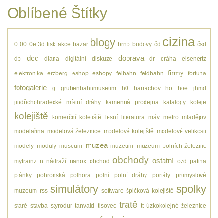
Oblíbené Štítky
cizina
blogy
0
00
0e
3d tisk
akce
bazar
brno
budovy
čd
čsd
dcc
doprava
db
diana
digitální
diskuze
dr
dráha
eisenertz
firmy
elektronika
erzberg
eshop
eshopy
felbahn
feldbahn
fortuna
fotogalerie
g
grubenbahnmuseum
h0
harrachov
ho
hoe
jhmd
jindřichohradecké místní dráhy
kamenná prodejna
katalogy
koleje
kolejiště
komerční kolejiště
lesní
literatura
máv
metro
mladějov
modelařina
modelová železnice
modelové kolejiště
modelové velikosti
muzea
modely
moduly
museum
muzeum
muzeum polních železnic
obchody
ostatní
mytrainz
n
nádraží
nanox
obchod
ozd
patina
plánky
pohronská polhora
polní
polní dráhy
portály
průmyslové
simulátory
spolky
muzeum
rss
software
špičková kolejiště
tratě
staré
stavba
styrodur
tanvald
tisovec
tt
úzkokolejné železnice