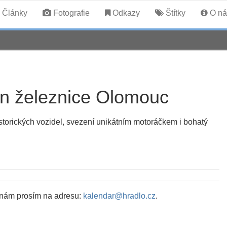
Články
Fotografie
Odkazy
Štítky
O ná
en železnice Olomouc
torických vozidel, svezení unikátním motoráčkem i bohatý
 nám prosím na adresu:
kalendar@hradlo.cz
.