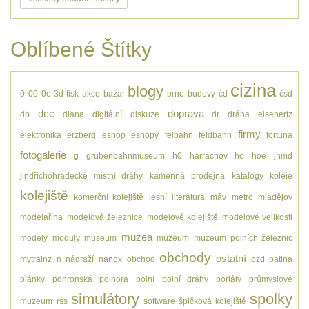
Oblíbené Štítky
cizina
blogy
0
00
0e
3d tisk
akce
bazar
brno
budovy
čd
čsd
dcc
doprava
db
diana
digitální
diskuze
dr
dráha
eisenertz
firmy
elektronika
erzberg
eshop
eshopy
felbahn
feldbahn
fortuna
fotogalerie
g
grubenbahnmuseum
h0
harrachov
ho
hoe
jhmd
jindřichohradecké místní dráhy
kamenná prodejna
katalogy
koleje
kolejiště
komerční kolejiště
lesní
literatura
máv
metro
mladějov
modelařina
modelová železnice
modelové kolejiště
modelové velikosti
muzea
modely
moduly
museum
muzeum
muzeum polních železnic
obchody
ostatní
mytrainz
n
nádraží
nanox
obchod
ozd
patina
plánky
pohronská polhora
polní
polní dráhy
portály
průmyslové
simulátory
spolky
muzeum
rss
software
špičková kolejiště