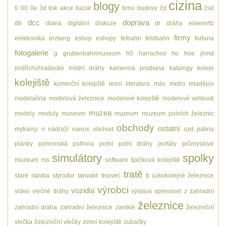
cizina
blogy
0
00
0e
3d tisk
akce
bazar
brno
budovy
čd
čsd
dcc
doprava
db
diana
digitální
diskuze
dr
dráha
eisenertz
firmy
elektronika
erzberg
eshop
eshopy
felbahn
feldbahn
fortuna
fotogalerie
g
grubenbahnmuseum
h0
harrachov
ho
hoe
jhmd
jindřichohradecké místní dráhy
kamenná prodejna
katalogy
koleje
kolejiště
komerční kolejiště
lesní
literatura
máv
metro
mladějov
modelařina
modelová železnice
modelové kolejiště
modelové velikosti
muzea
modely
moduly
museum
muzeum
muzeum polních železnic
obchody
ostatní
mytrainz
n
nádraží
nanox
obchod
ozd
patina
plánky
pohronská polhora
polní
polní dráhy
portály
průmyslové
simulátory
spolky
muzeum
rss
software
špičková kolejiště
tratě
staré
stavba
styrodur
tanvald
tisovec
tt
úzkokolejné železnice
výrobci
vozidla
video
vlečné dráhy
výstava
xpressnet
z
zahradní
železnice
zahradní dráha
zahradní železnice
zaniklé
železniční
vlečka
železniční vlečky
zimní kolejiště
zubačky