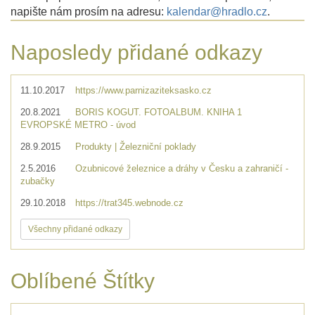
napište nám prosím na adresu:
kalendar@hradlo.cz
.
Naposledy přidané odkazy
11.10.2017
https://www.parnizaziteksasko.cz
20.8.2021
BORIS KOGUT. FOTOALBUM. KNIHA 1
EVROPSKÉ METRO - úvod
28.9.2015
Produkty | Železniční poklady
2.5.2016
Ozubnicové železnice a dráhy v Česku a zahraničí -
zubačky
29.10.2018
https://trat345.webnode.cz
Všechny přidané odkazy
Oblíbené Štítky