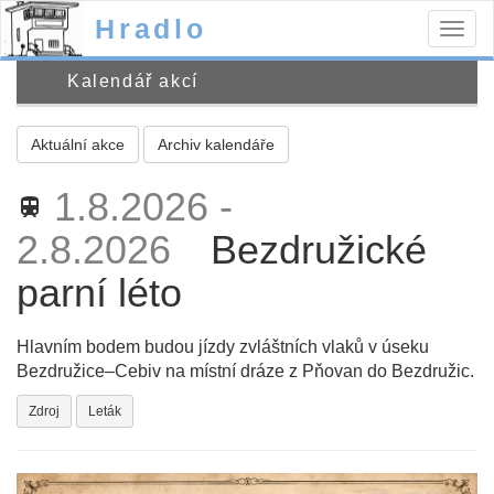
Hradlo
Togg
navig
Kalendář akcí
Aktuální akce
Archiv kalendáře
1.8.2026 -
train
2.8.2026
Bezdružické
parní léto
Hlavním bodem budou jízdy zvláštních vlaků v úseku
Bezdružice–Cebiv na místní dráze z Pňovan do Bezdružic.
Zdroj
Leták