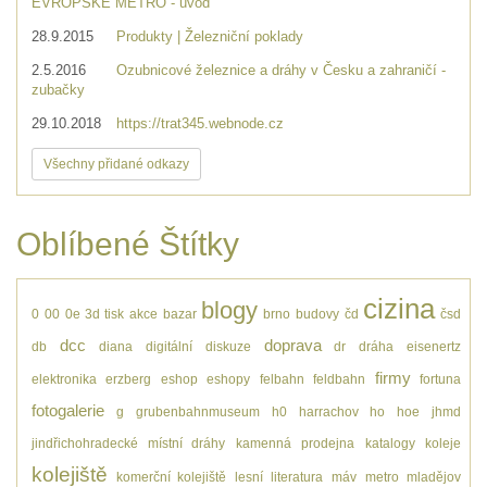
EVROPSKÉ METRO - úvod
28.9.2015
Produkty | Železniční poklady
2.5.2016
Ozubnicové železnice a dráhy v Česku a zahraničí -
zubačky
29.10.2018
https://trat345.webnode.cz
Všechny přidané odkazy
Oblíbené Štítky
cizina
blogy
0
00
0e
3d tisk
akce
bazar
brno
budovy
čd
čsd
dcc
doprava
db
diana
digitální
diskuze
dr
dráha
eisenertz
firmy
elektronika
erzberg
eshop
eshopy
felbahn
feldbahn
fortuna
fotogalerie
g
grubenbahnmuseum
h0
harrachov
ho
hoe
jhmd
jindřichohradecké místní dráhy
kamenná prodejna
katalogy
koleje
kolejiště
komerční kolejiště
lesní
literatura
máv
metro
mladějov