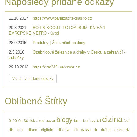
Naposledy přidané odkazy
11.10.2017
https://www.parnizaziteksasko.cz
20.8.2021
BORIS KOGUT. FOTOALBUM. KNIHA 1
EVROPSKÉ METRO - úvod
28.9.2015
Produkty | Železniční poklady
2.5.2016
Ozubnicové železnice a dráhy v Česku a zahraničí -
zubačky
29.10.2018
https://trat345.webnode.cz
Všechny přidané odkazy
Oblíbené Štítky
cizina
blogy
0
00
0e
3d tisk
akce
bazar
brno
budovy
čd
čsd
dcc
doprava
db
diana
digitální
diskuze
dr
dráha
eisenertz