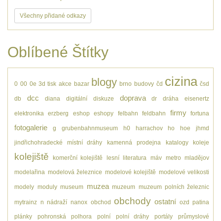
Všechny přidané odkazy
Oblíbené Štítky
cizina
blogy
0
00
0e
3d tisk
akce
bazar
brno
budovy
čd
čsd
dcc
doprava
db
diana
digitální
diskuze
dr
dráha
eisenertz
firmy
elektronika
erzberg
eshop
eshopy
felbahn
feldbahn
fortuna
fotogalerie
g
grubenbahnmuseum
h0
harrachov
ho
hoe
jhmd
jindřichohradecké místní dráhy
kamenná prodejna
katalogy
koleje
kolejiště
komerční kolejiště
lesní
literatura
máv
metro
mladějov
modelařina
modelová železnice
modelové kolejiště
modelové velikosti
muzea
modely
moduly
museum
muzeum
muzeum polních železnic
obchody
ostatní
mytrainz
n
nádraží
nanox
obchod
ozd
patina
plánky
pohronská polhora
polní
polní dráhy
portály
průmyslové